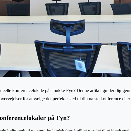
 ideelle konferencelokale på smukke Fyn? Denne artikel guider dig gen
vervejelser for at vælge det perfekte sted til din næste konference elle
onferencelokaler på Fyn?
rale beliggenhed og smukke landskaber, hvilket gør det til et ideelt sted