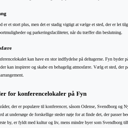
ang
er et stort plus, men det er stadig vigtigt at vælge et sted, der er let til
ortmuligheder og parkeringsfaciliteter, når du træffer din beslutning.
sfære
erencelokalet kan have en stor indflydelse på deltagerne. Fyn byder 
der kan inspirere og skabe en behagelig atmosfære. Vælg et sted, der pa
t arrangement.
r for konferencelokaler på Fyn
mråder, der er populære til konferencer, såsom Odense, Svendborg og N
rd at undersøge de forskellige steder nøje for at finde det, der passer bed
ste by, er fyldt med kultur og liv, mens mindre byer som Svendborg til