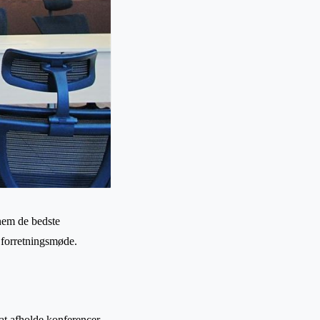
nem de bedste
r forretningsmøde.
 at afholde konferencer