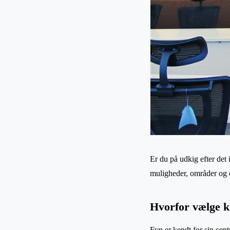
Er du på udkig efter det
muligheder, områder og o
Hvorfor vælge k
Fyn er kendt for sin cent