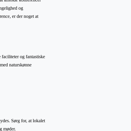
ængelighed og
ence, er der noget at
aciliteter og fantastiske
r med naturskønne
ydes. Sørg for, at lokalet
og møder.