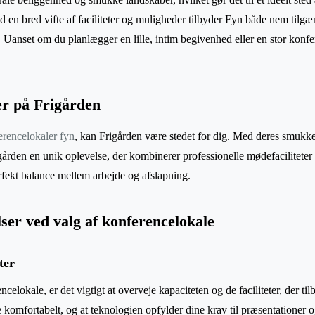
 en bred vifte af faciliteter og muligheder tilbyder Fyn både nem tilg
Uanset om du planlægger en lille, intim begivenhed eller en stor konfer
er på Frigården
erencelokaler fyn
, kan Frigården være stedet for dig. Med deres smukke f
gården en unik oplevelse, der kombinerer professionelle mødefacilitete
rfekt balance mellem arbejde og afslapning.
lser ved valg af konferencelokale
ter
elokale, er det vigtigt at overveje kapaciteten og de faciliteter, der tilb
 komfortabelt, og at teknologien opfylder dine krav til præsentationer 