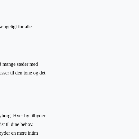
gængeligt for alle
på mange steder med
sser til den tone og det
yborg. Hver by tilbyder
st til dine behov.
byder en mere intim