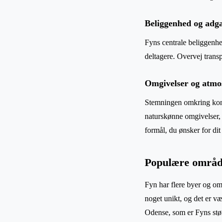
Beliggenhed og adg
Fyns centrale beliggenhed 
deltagere. Overvej transp
Omgivelser og atmo
Stemningen omkring konf
naturskønne omgivelser, 
formål, du ønsker for di
Populære område
Fyn har flere byer og o
noget unikt, og det er væ
Odense, som er Fyns stør