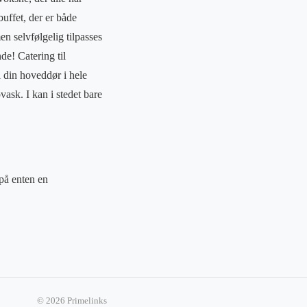
uffet, der er både
n selvfølgelig tilpasses
de! Catering til
 din hoveddør i hele
ask. I kan i stedet bare
 på enten en
© 2026 Primelinks