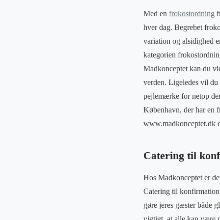
Med en
frokostordning
f
hver dag. Begrebet frok
variation og alsidighed 
kategorien frokostordnin
Madkonceptet kan du vide
verden. Ligeledes vil du 
pejlemærke for netop de
København, der har en f
www.madkonceptet.dk og f
Catering til kon
Hos Madkonceptet er det 
Catering til konfirmatio
gøre jeres gæster både g
vigtigt, at alle kan vær