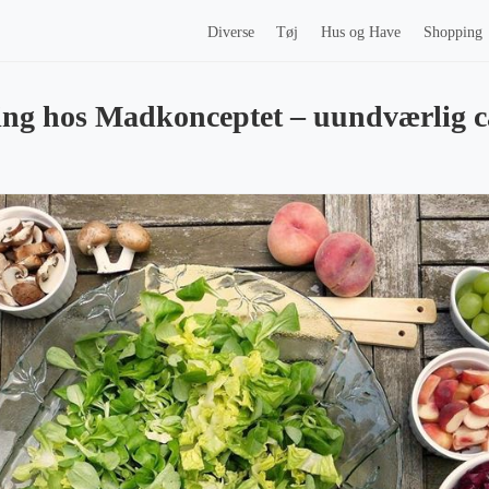
Diverse
Tøj
Hus og Have
Shopping
ng hos Madkonceptet – uundværlig ca