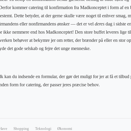
 Derfor kommer catering til konfirmation fra Madkonceptet i form af en b
stemt. Dette betyder, at der gerne skulle være noget til enhver smag, me
irmandens eller nonfirmandens ønsker — det er vel
deres
dag i sidste en
or ikke nemmere end hos Madkonceptet! Den store buffet leveres lige til
erken behøver at bekymre jer om retter, der brænder på eller en stor opv
nyde det gode selskab og fejre det unge menneske.
an du indsende en formular, der gør det muligt for jer at få et tilbud
nden form for catering, der passer jeres præcise behov.
Have
Shopping
Teknologi
Økonomi