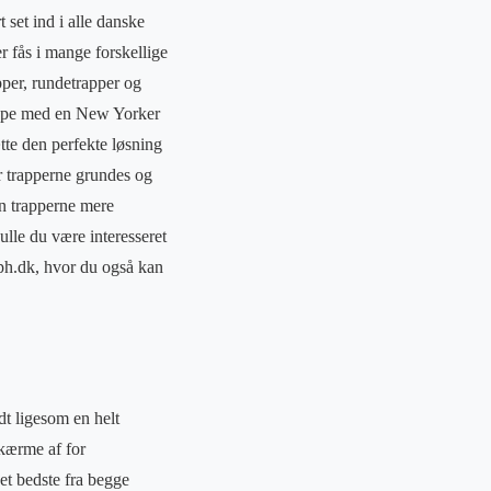
t set ind i alle danske
er fås i mange forskellige
pper, rundetrapper og
appe med en New Yorker
tte den perfekte løsning
er trapperne grundes og
an trapperne mere
ulle du være interesseret
cph.dk, hvor du også kan
t ligesom en helt
kærme af for
et bedste fra begge