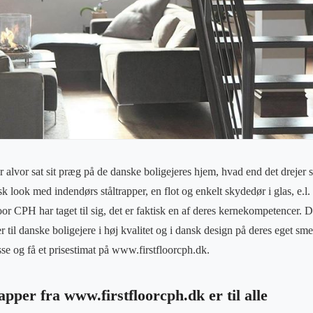
r alvor sat sit præg på de danske boligejeres hjem, hvad end det dreje
k look med indendørs ståltrapper, en flot og enkelt skydedør i glas, e.l. 
or CPH har taget til sig, det er faktisk en af deres kernekompetencer. 
r til danske boligejere i høj kvalitet og i dansk design på deres eget 
sse og få et prisestimat på www.firstfloorcph.dk.
apper fra www.firstfloorcph.dk er til alle