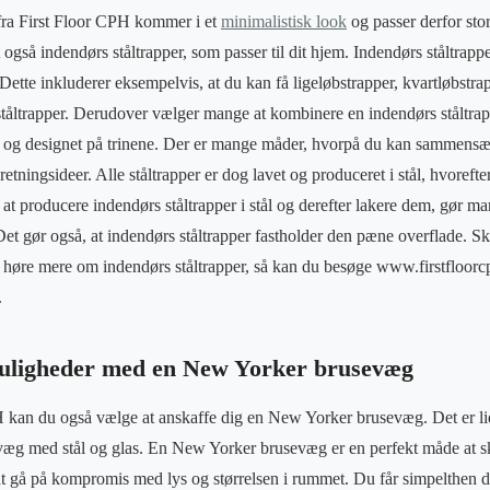
 fra First Floor CPH kommer i et
minimalistisk look
og passer derfor stor
t også indendørs ståltrapper, som passer til dit hjem. Indendørs ståltrapp
Dette inkluderer eksempelvis, at du kan få ligeløbstrapper, kvartløbstra
tåltrapper. Derudover vælger mange at kombinere en indendørs ståltr
en og designet på trinene. Der er mange måder, hvorpå du kan sammensæ
retningsideer. Alle ståltrapper er dog lavet og produceret i stål, hvoreft
 at producere indendørs ståltrapper i stål og derefter lakere dem, gør m
Det gør også, at indendørs ståltrapper fastholder den pæne overflade. Sk
i at høre mere om indendørs ståltrapper, så kan du besøge www.firstfloor
.
uligheder med en New Yorker brusevæg
 kan du også vælge at anskaffe dig en New Yorker brusevæg. Det er lid
æg med stål og glas. En New Yorker brusevæg er en perfekt måde at s
t gå på kompromis med lys og størrelsen i rummet. Du får simpelthen d