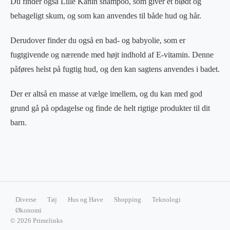
Du finder også Lille Kanin shampoo, som giver et blødt og
behageligt skum, og som kan anvendes til både hud og hår.
Derudover finder du også en bad- og babyolie, som er
fugtgivende og nærende med højt indhold af E-vitamin. Denne
påføres helst på fugtig hud, og den kan sagtens anvendes i badet.
Der er altså en masse at vælge imellem, og du kan med god
grund gå på opdagelse og finde de helt rigtige produkter til dit
barn.
Diverse
Tøj
Hus og Have
Shopping
Teknologi
Økonomi
© 2026 Primelinks