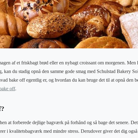
smagen af et friskbagt brød eller en nybagt croissant om morgenen. Men hv
g, kan du stadig opnå den samme gode smag med Schulstad Bakery Solu
 hvad bake off egentlig er, og hvordan du kan bruge det til at opnå den 
bake off
.
f?
hen at forberede dejlige bagværk på forhånd og så bage det senere. Det
rer i kvalitetsbagværk med mindre stress. Derudover giver det dig også st