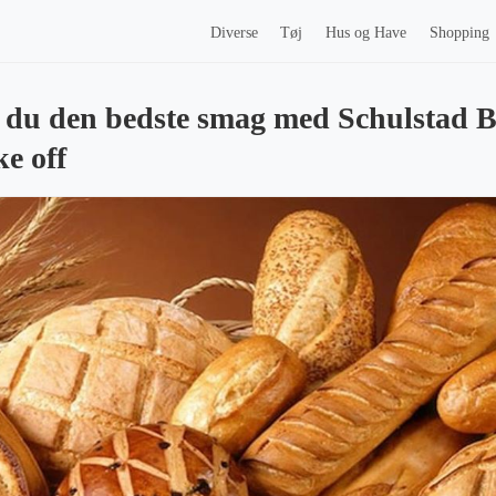
Diverse
Tøj
Hus og Have
Shopping
 du den bedste smag med Schulstad 
e off