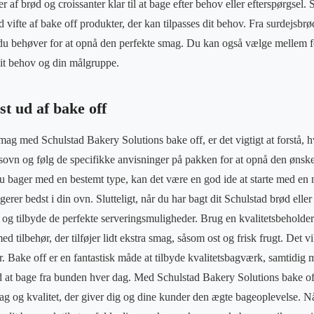
er af brød og croissanter klar til at bage efter behov eller efterspørgsel
d vifte af bake off produkter, der kan tilpasses dit behov. Fra surdejsbrø
t, du behøver for at opnå den perfekte smag. Du kan også vælge mellem fo
 dit behov og din målgruppe.
t ud af bake off
mag med Schulstad Bakery Solutions bake off, er det vigtigt at forstå,
tsovn og følg de specifikke anvisninger på pakken for at opnå den ønsk
du bager med en bestemt type, kan det være en god ide at starte med e
erer bedst i din ovn. Slutteligt, når du har bagt dit Schulstad brød eller 
 og tilbyde de perfekte serveringsmuligheder. Brug en kvalitetsbeholder 
ed tilbehør, der tilføjer lidt ekstra smag, såsom ost og frisk frugt. Det v
. Bake off er en fantastisk måde at tilbyde kvalitetsbagværk, samtidig me
d at bage fra bunden hver dag. Med Schulstad Bakery Solutions bake of
ag og kvalitet, der giver dig og dine kunder den ægte bageoplevelse. Nå