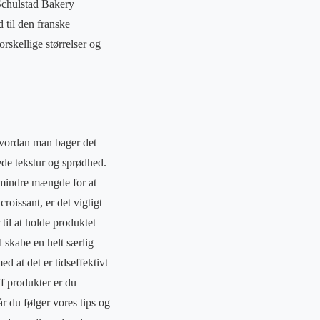
. Schulstad Bakery
d til den franske
rskellige størrelser og
 hvordan man bager det
ede tekstur og sprødhed.
n mindre mængde for at
croissant, er det vigtigt
til at holde produktet
il skabe en helt særlig
d at det er tidseffektivt
f produkter er du
r du følger vores tips og