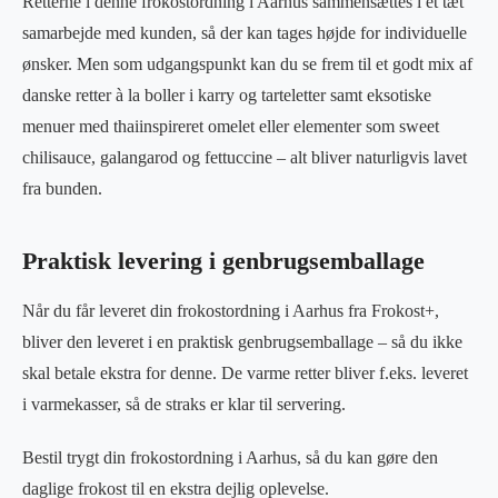
Retterne i denne frokostordning i Aarhus sammensættes i et tæt
samarbejde med kunden, så der kan tages højde for individuelle
ønsker. Men som udgangspunkt kan du se frem til et godt mix af
danske retter à la boller i karry og tarteletter samt eksotiske
menuer med thaiinspireret omelet eller elementer som sweet
chilisauce, galangarod og fettuccine – alt bliver naturligvis lavet
fra bunden.
Praktisk levering i genbrugsemballage
Når du får leveret din frokostordning i Aarhus fra Frokost+,
bliver den leveret i en praktisk genbrugsemballage – så du ikke
skal betale ekstra for denne. De varme retter bliver f.eks. leveret
i varmekasser, så de straks er klar til servering.
Bestil trygt din frokostordning i Aarhus, så du kan gøre den
daglige frokost til en ekstra dejlig oplevelse.